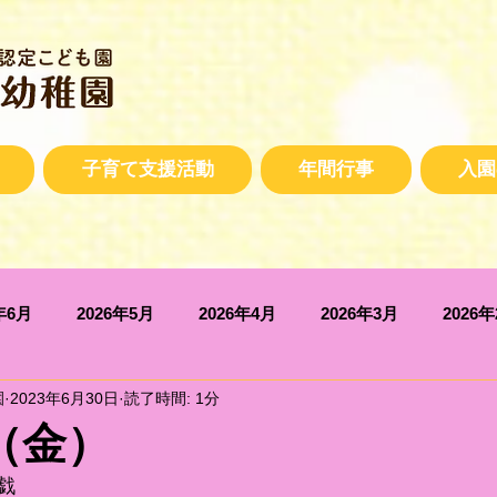
子育て支援活動
年間行事
入園
年6月
2026年5月
2026年4月
2026年3月
2026
園
2023年6月30日
読了時間: 1分
2025年10月
2025年9月
2025年7月
2025年6月
日（金）
戯
2025年2月
2025年1月
2024年12月
2024年11月