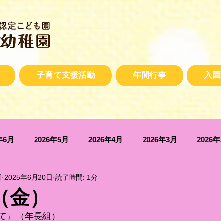
子育て支援活動
年間行事
入園
年6月
2026年5月
2026年4月
2026年3月
2026
園
2025年6月20日
読了時間: 1分
2025年10月
2025年9月
2025年7月
2025年6月
日（金）
て』（年長組）
2025年2月
2025年1月
2024年12月
2024年11月