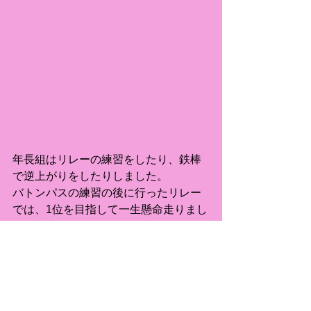
年長組はリレーの練習をしたり、鉄棒
で逆上がりをしたりしました。
バトンパスの練習の後に行ったリレー
では、1位を目指して一生懸命走りまし
た。逆上がりでは自分の目標に向かっ
て頑張る姿が見られました。
『絵本』（12日　りす組・ひよこ組）