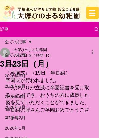
記事
全ての記事
大塚ひのまる幼稚園
全ての記事
3月24日
読了時間: 1分
3月23日（月）
2026年7月
『卒園式』（19日　年長組）
2026年6月
卒園式が行われました。
2026年5月
一人ひとりが立派に卒園証書を受け取
ることができ、おうちの方に成長した
2026年4月
姿を見ていただくことができました。
2026年3月
年長組の皆さんご卒園おめでとうござ
います。
2026年2月
2026年1月