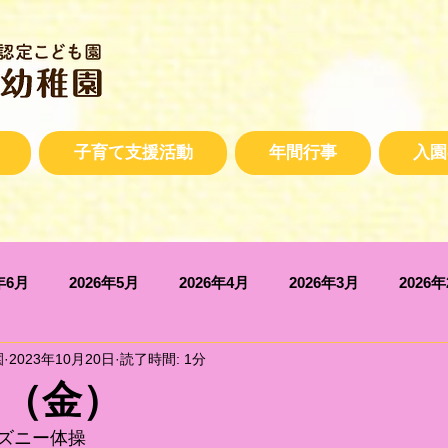
子育て支援活動
年間行事
入園
年6月
2026年5月
2026年4月
2026年3月
2026
園
2023年10月20日
読了時間: 1分
2025年10月
2025年9月
2025年7月
2025年6月
日（金）
ズニー体操
2025年2月
2025年1月
2024年12月
2024年11月